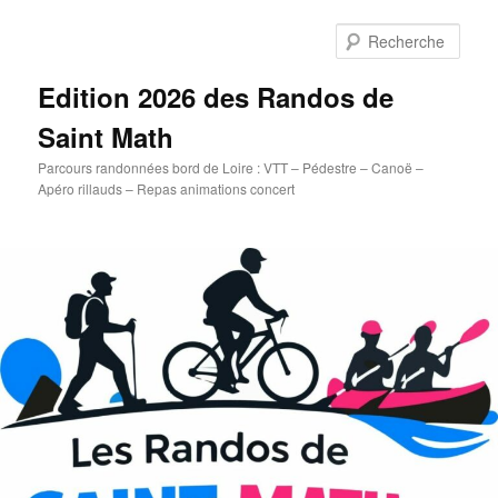
Aller
au
Rech
contenu
principal
Edition 2026 des Randos de
Saint Math
Parcours randonnées bord de Loire : VTT – Pédestre – Canoë –
Apéro rillauds – Repas animations concert